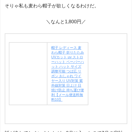
そりゃ私も麦わら帽子が欲しくなるわけだ。
＼なんと1,800円／
帽子 レディース 麦
わら帽子 折りたたみ
UVカット uv ストロ
ーハット ペーパーハ
ット ハット サイズ
調整可能 つば広 リ
ボン おしゃれ ワイ
ヤー入り UV対策 紫
外線対策 日よけ 日
焼け防止 持ち運び便
利【メール便送料無
料10】