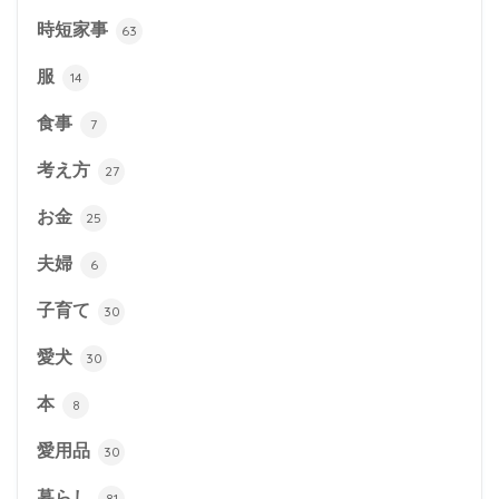
時短家事
63
服
14
食事
7
考え方
27
お金
25
夫婦
6
子育て
30
愛犬
30
本
8
愛用品
30
暮らし
81