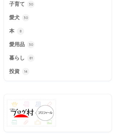
子育て
30
愛犬
30
本
8
愛用品
30
暮らし
81
投資
14