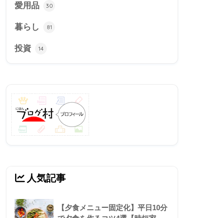
愛用品
30
暮らし
81
投資
14
人気記事
【夕食メニュー固定化】平日10分