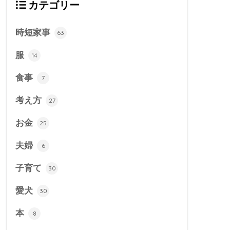
カテゴリー
時短家事
63
服
14
食事
7
考え方
27
お金
25
夫婦
6
子育て
30
愛犬
30
本
8