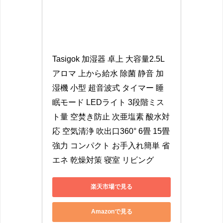
Tasigok 加湿器 卓上 大容量2.5L 
アロマ 上から給水 除菌 静音 加
湿機 小型 超音波式 タイマー 睡
眠モード LEDライト 3段階ミス
ト量 空焚き防止 次亜塩素 酸水対
応 空気清浄 吹出口360° 6畳 15畳 
強力 コンパクト お手入れ簡単 省
エネ 乾燥対策 寝室 リビング
楽天市場で見る
Amazonで見る