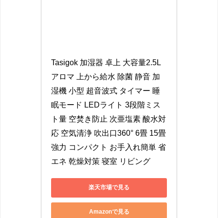
Tasigok 加湿器 卓上 大容量2.5L 
アロマ 上から給水 除菌 静音 加
湿機 小型 超音波式 タイマー 睡
眠モード LEDライト 3段階ミス
ト量 空焚き防止 次亜塩素 酸水対
応 空気清浄 吹出口360° 6畳 15畳 
強力 コンパクト お手入れ簡単 省
エネ 乾燥対策 寝室 リビング
楽天市場で見る
Amazonで見る