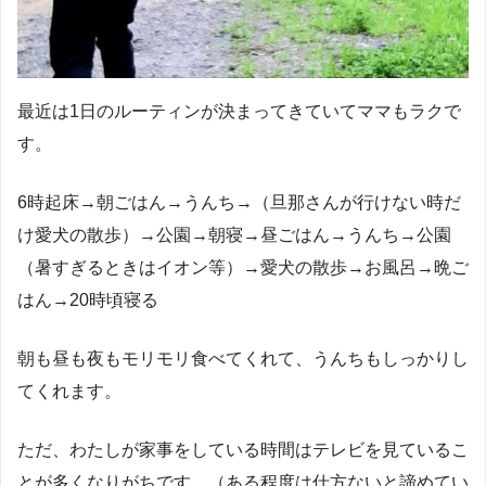
最近は1日のルーティンが決まってきていてママもラクで
す。
6時起床→朝ごはん→うんち→（旦那さんが行けない時だ
け愛犬の散歩）→公園→朝寝→昼ごはん→うんち→公園
（暑すぎるときはイオン等）→愛犬の散歩→お風呂→晩ご
はん→20時頃寝る
朝も昼も夜もモリモリ食べてくれて、うんちもしっかりし
てくれます。
ただ、わたしが家事をしている時間はテレビを見ているこ
とが多くなりがちです。（ある程度は仕方ないと諦めてい