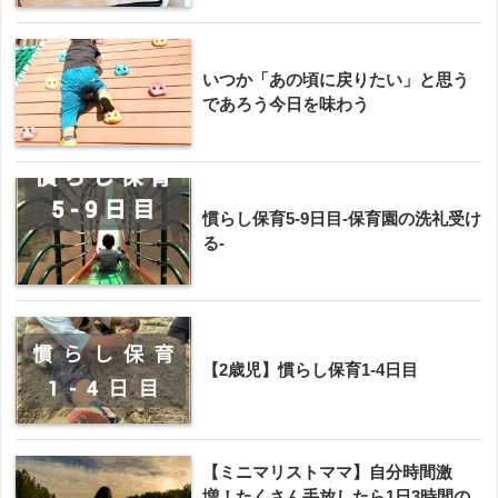
いつか「あの頃に戻りたい」と思う
であろう今日を味わう
慣らし保育5-9日目-保育園の洗礼受け
る-
【2歳児】慣らし保育1-4日目
【ミニマリストママ】自分時間激
増！たくさん手放したら1日3時間の