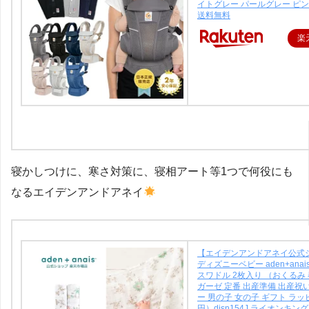
イトグレー パールグレー ピ
送料無料
楽
寝かしつけに、寒さ対策に、寝相アート等1つで何役にも
なるエイデンアンドアネイ
【エイデンアンドアネイ公式
ディズニーベビー aden+anai
スワドル 2枚入り （おくるみ
ガーゼ 定番 出産準備 出産祝
ー 男の子 女の子 ギフト ラッ
円）disn154J ライオンキング 