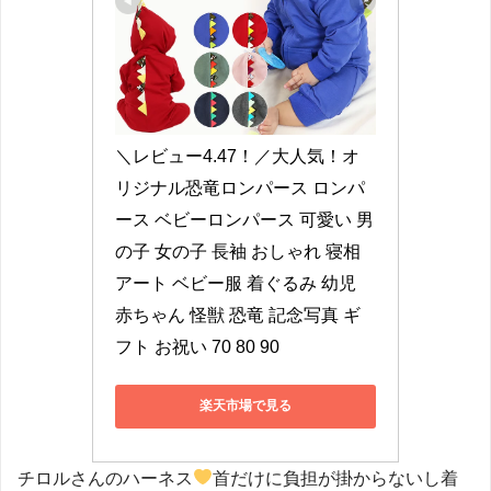
＼レビュー4.47！／大人気！オ
リジナル恐竜ロンパース ロンパ
ース ベビーロンパース 可愛い 男
の子 女の子 長袖 おしゃれ 寝相
アート ベビー服 着ぐるみ 幼児 
赤ちゃん 怪獣 恐竜 記念写真 ギ
フト お祝い 70 80 90
楽天市場で見る
チロルさんのハーネス
首だけに負担が掛からないし着