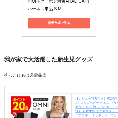
円OFFクーポン対象●RADICA+Y 
ハーネス単品 S M
楽天市場で見る
我が家で大活躍した新生児グッズ
抱っこひもは必需品
【レビュー特典付き】P20倍!【
1】エルゴベビー オムニ ブリーズ
新作 エルゴ 抱っこ紐 抱っこ
ひも おすすめ オニキスブラッ
イアブルー ミッドナイトブル