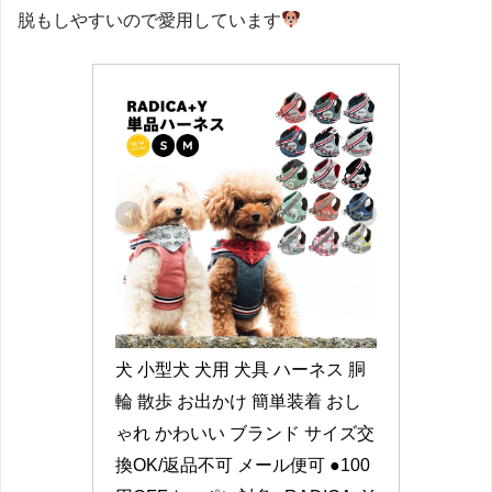
脱もしやすいので愛用しています
犬 小型犬 犬用 犬具 ハーネス 胴
輪 散歩 お出かけ 簡単装着 おし
ゃれ かわいい ブランド サイズ交
換OK/返品不可 メール便可 ●100