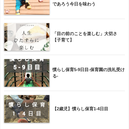
であろう今日を味わう
「目の前のことを楽しむ」大切さ
【子育て】
慣らし保育5-9日目-保育園の洗礼受け
る-
【2歳児】慣らし保育1-4日目