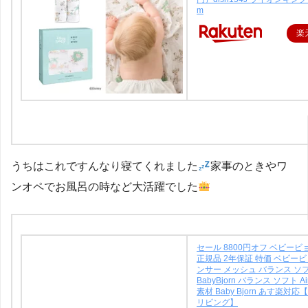
m
楽
うちはこれですんなり寝てくれました
家事のときやワ
ンオペでお風呂の時など大活躍でした
セール 8800円オフ ベビー
正規品 2年保証 特価 ベビー
ンサー メッシュ バランス ソ
BabyBjorn バランス ソフト A
素材 Baby Bjorn あす楽対
リビング】