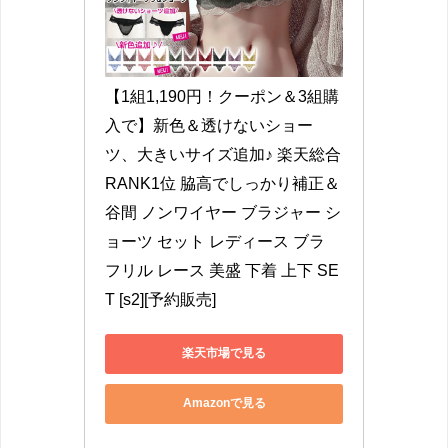
【1組1,190円！クーポン＆3組購
入で】新色＆透けないショー
ツ、大きいサイズ追加♪ 楽天総合
RANK1位 脇高でしっかり補正＆
谷間 ノンワイヤー ブラジャー シ
ョーツ セット レディース ブラ 
フリル レース 美盛 下着 上下 SE
T [s2][予約販売]
楽天市場で見る
Amazonで見る