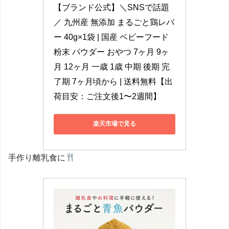
【ブランド公式】＼SNSで話題
／ 九州産 無添加 まるごと鶏レバ
ー 40g×1袋 | 国産 ベビーフード 
粉末 パウダー おやつ 7ヶ月 9ヶ
月 12ヶ月 一歳 1歳 中期 後期 完
了期 7ヶ月頃から | 送料無料【出
荷目安：ご注文後1〜2週間】
楽天市場で見る
手作り離乳食に