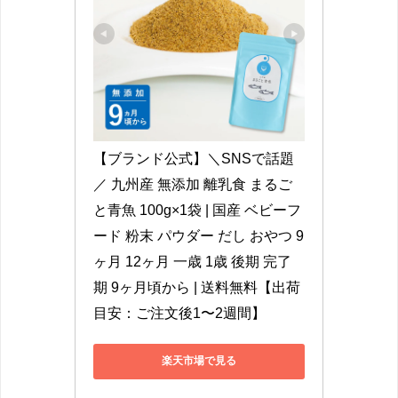
【ブランド公式】＼SNSで話題
／ 九州産 無添加 離乳食 まるご
と青魚 100g×1袋 | 国産 ベビーフ
ード 粉末 パウダー だし おやつ 9
ヶ月 12ヶ月 一歳 1歳 後期 完了
期 9ヶ月頃から | 送料無料【出荷
目安：ご注文後1〜2週間】
楽天市場で見る