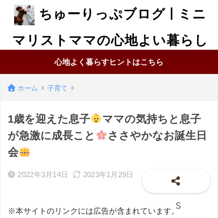
ちゅーりっぷブログ | ミニ
マリストママの心地よい暮らし
心地よく暮らすヒントはこちら
ホーム
子育て
1歳を迎えた息子
ママの気持ちと息子
が急激に成長こと
ささやかなお誕生日
会
2022年3月14日
2023年1月29日
※本サイトのリンクには広告が含まれています。