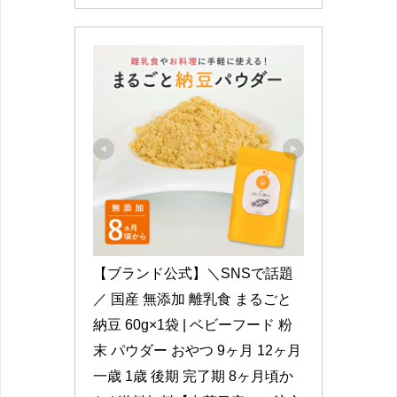
【ブランド公式】＼SNSで話題
／ 国産 無添加 離乳食 まるごと
納豆 60g×1袋 | ベビーフード 粉
末 パウダー おやつ 9ヶ月 12ヶ月 
一歳 1歳 後期 完了期 8ヶ月頃か